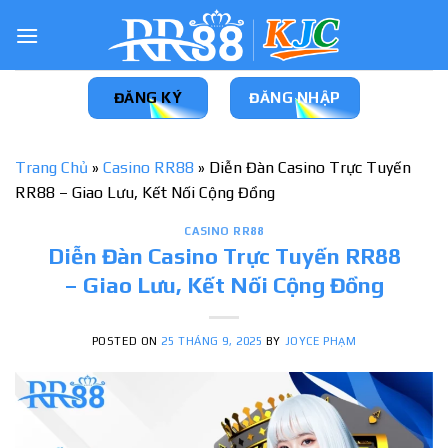
Skip
to
content
ĐĂNG KÝ
ĐĂNG NHẬP
Trang Chủ
»
Casino RR88
»
Diễn Đàn Casino Trực Tuyến
RR88 – Giao Lưu, Kết Nối Cộng Đồng
CASINO RR88
Diễn Đàn Casino Trực Tuyến RR88
– Giao Lưu, Kết Nối Cộng Đồng
POSTED ON
25 THÁNG 9, 2025
BY
JOYCE PHẠM