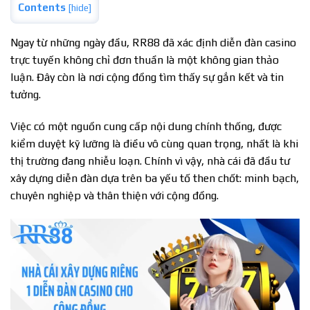
Contents
[
hide
]
Ngay từ những ngày đầu, RR88 đã xác định diễn đàn casino
trực tuyến không chỉ đơn thuần là một không gian thảo
luận. Đây còn là nơi cộng đồng tìm thấy sự gắn kết và tin
tưởng.
Việc có một nguồn cung cấp nội dung chính thống, được
kiểm duyệt kỹ lưỡng là điều vô cùng quan trọng, nhất là khi
thị trường đang nhiễu loạn. Chính vì vậy, nhà cái đã đầu tư
xây dựng diễn đàn dựa trên ba yếu tố then chốt: minh bạch,
chuyên nghiệp và thân thiện với cộng đồng.