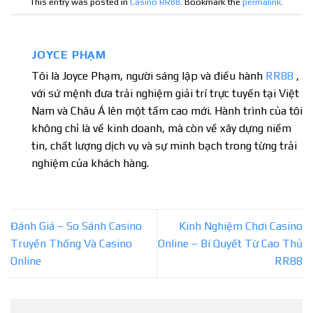
This entry was posted in
Casino RR88
. Bookmark the
permalink
.
JOYCE PHẠM
Tôi là Joyce Phạm, người sáng lập và điều hành
RR88
,
với sứ mệnh đưa trải nghiệm giải trí trực tuyến tại Việt
Nam và Châu Á lên một tầm cao mới. Hành trình của tôi
không chỉ là về kinh doanh, mà còn về xây dựng niềm
tin, chất lượng dịch vụ và sự minh bạch trong từng trải
nghiệm của khách hàng.
Đánh Giá – So Sánh Casino
Kinh Nghiệm Chơi Casino
Truyền Thống Và Casino
Online – Bí Quyết Từ Cao Thủ
Online
RR88