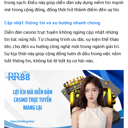
trong sạch. Điều này giúp diễn đàn xây dựng niềm tin mạnh
mẽ trong cộng đồng, đồng thời trở thành điểm đến uy tín.
Cập nhật thông tin và xu hướng nhanh chóng
Diễn đàn casino trực tuyến không ngừng cập nhật những
tin tức nóng hổi. Từ chương trình ưu đãi, sự kiện thể thao
lớn, cho đến xu hướng công nghệ mới trong ngành giải trí.
Sự kịp thời này giúp cộng đồng luôn đi đầu trong việc nắm
bắt thông tin, không bỏ lỡ bất kỳ cơ hội nào.