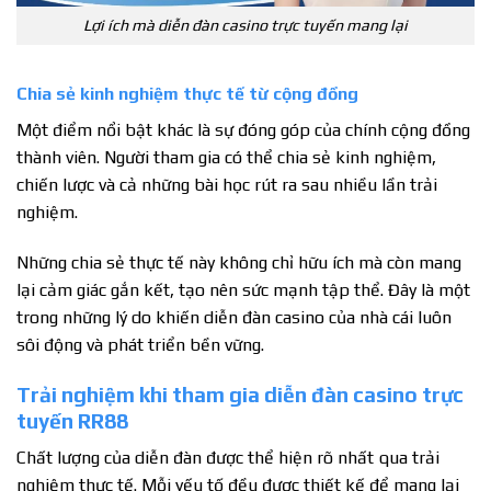
Lợi ích mà diễn đàn casino trực tuyến mang lại
Chia sẻ kinh nghiệm thực tế từ cộng đồng
Một điểm nổi bật khác là sự đóng góp của chính cộng đồng
thành viên. Người tham gia có thể chia sẻ kinh nghiệm,
chiến lược và cả những bài học rút ra sau nhiều lần trải
nghiệm.
Những chia sẻ thực tế này không chỉ hữu ích mà còn mang
lại cảm giác gắn kết, tạo nên sức mạnh tập thể. Đây là một
trong những lý do khiến diễn đàn casino của nhà cái luôn
sôi động và phát triển bền vững.
Trải nghiệm khi tham gia diễn đàn casino trực
tuyến RR88
Chất lượng của diễn đàn được thể hiện rõ nhất qua trải
nghiệm thực tế. Mỗi yếu tố đều được thiết kế để mang lại