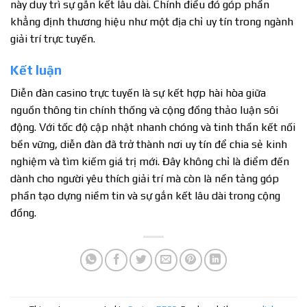
này duy trì sự gắn kết lâu dài. Chính điều đó góp phần
khẳng định thương hiệu như một địa chỉ uy tín trong ngành
giải trí trực tuyến.
Kết luận
Diễn đàn casino trực tuyến là sự kết hợp hài hòa giữa
nguồn thông tin chính thống và cộng đồng thảo luận sôi
động. Với tốc độ cập nhật nhanh chóng và tinh thần kết nối
bền vững, diễn đàn đã trở thành nơi uy tín để chia sẻ kinh
nghiệm và tìm kiếm giá trị mới. Đây không chỉ là điểm đến
dành cho người yêu thích giải trí mà còn là nền tảng góp
phần tạo dựng niềm tin và sự gắn kết lâu dài trong cộng
đồng.