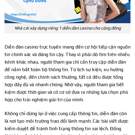
Nhà cái xây dựng riêng 1 diễn đàn casino cho cộng đồng
Diễn đàn casino trực tuyến mang đến cơ hội tiếp cận nguồn
tin chính xác và đáng tin cậy. Thay vì phải dò tìm trên nhiều
kênh khác nhau, người tham gia chỉ cần truy cập diễn đàn
để nắm bắt toàn bộ thông tin. Từ lịch sự kiện, xu hướng
công nghệ, đến chính sách thưởng, tất cả đều được tổng
hợp đầy đủ và nhanh chóng. Nhờ vậy, người tham gia tiết
kiệm được thời gian và có cơ sở đưa ra những lựa chọn phù
hợp cho trải nghiệm giải trí của mình.
Không chỉ dừng lại ở việc cung cấp thông tin, diễn đàn còn
là nơi tạo môi trường trao đổi lành mạnh. Các bài viết được
kiểm duyệt để tránh tình trạng thông tin sai lệch. Đồng