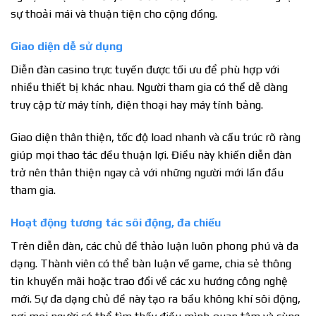
sự thoải mái và thuận tiện cho cộng đồng.
Giao diện dễ sử dụng
Diễn đàn casino trực tuyến được tối ưu để phù hợp với
nhiều thiết bị khác nhau. Người tham gia có thể dễ dàng
truy cập từ máy tính, điện thoại hay máy tính bảng.
Giao diện thân thiện, tốc độ load nhanh và cấu trúc rõ ràng
giúp mọi thao tác đều thuận lợi. Điều này khiến diễn đàn
trở nên thân thiện ngay cả với những người mới lần đầu
tham gia.
Hoạt động tương tác sôi động, đa chiều
Trên diễn đàn, các chủ đề thảo luận luôn phong phú và đa
dạng. Thành viên có thể bàn luận về game, chia sẻ thông
tin khuyến mãi hoặc trao đổi về các xu hướng công nghệ
mới. Sự đa dạng chủ đề này tạo ra bầu không khí sôi động,