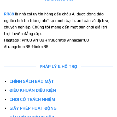
RR88
là nhà cái uy tín hàng đầu châu Á, được đông đảo
người chơi tin tưởng nhờ sự minh bạch, an toàn và dịch vụ
chuyên nghiệp. Chúng tôi mang đến một sân chơi giải trí
trực tuyến đẳng cấp.
Hagtags : #rr88 #rr 88 #rr88gratis #nhacairr88
#trangchurr88 #linkrr88
PHÁP LÝ & HỔ TRỢ
CHÍNH SÁCH BẢO MẬT
ĐIỀU KHOẢN ĐIỀU KIỆN
CHƠI CÓ TRÁCH NHIỆM
GIẤY PHÉP HOẠT ĐỘNG