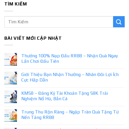
TÌM KIẾM
BÀI VIẾT MỚI CẬP NHẬT
Thưởng 100% Nạp Đầu RR88 – Nhận Quà Ngay
Lần Chơi Đầu Tiên
Giới Thiệu Bạn Nhận Thưởng – Nhân Đôi Lợi Ích
Cực Hấp Dẫn
KM58 – Đăng Ký Tài Khoản Tặng 58K Trải
Nghiệm Nổ Hũ, Bắn Cá
Trung Thu Rộn Ràng – Ngập Tràn Quà Tặng Từ
Nền Tảng RR88