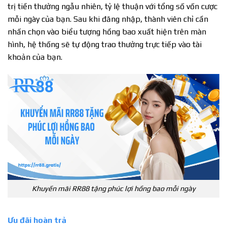
trị tiền thưởng ngẫu nhiên, tỷ lệ thuận với tổng số vốn cược
mỗi ngày của bạn. Sau khi đăng nhập, thành viên chỉ cần
nhấn chọn vào biểu tượng hồng bao xuất hiện trên màn
hình, hệ thống sẽ tự động trao thưởng trực tiếp vào tài
khoản của bạn.
Khuyến mãi RR88 tặng phúc lợi hồng bao mỗi ngày
Ưu đãi hoàn trả