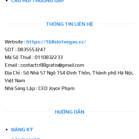
CÂU HỎI THƯỜNG GẶP
THÔNG TIN LIÊN HỆ
Website :
https://168slotvegas.cc/
SDT : 0835553247
Mã Số Thuế : 0110832233
Email :
contactrr88gratis@gmail.com
Địa Chỉ : Số Nhà 57 Ngõ 154 Đình Thôn, Thành phố Hà Nội,
Việt Nam
Nhà Sáng Lập : CEO Joyce Phạm
HƯỚNG DẪN
ĐĂNG KÝ