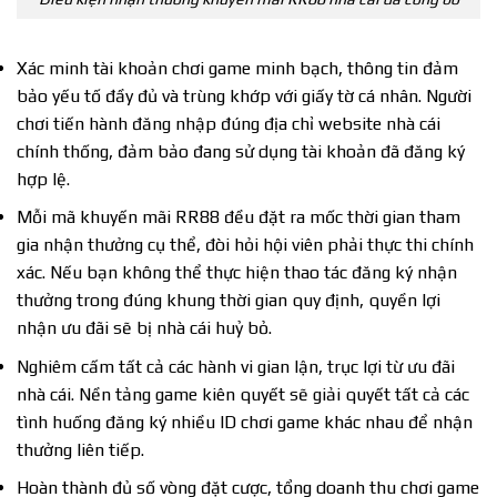
Xác minh tài khoản chơi game minh bạch, thông tin đảm
bảo yếu tố đầy đủ và trùng khớp với giấy tờ cá nhân. Người
chơi tiến hành đăng nhập đúng địa chỉ website nhà cái
chính thống, đảm bảo đang sử dụng tài khoản đã đăng ký
hợp lệ.
Mỗi mã khuyến mãi RR88 đều đặt ra mốc thời gian tham
gia nhận thưởng cụ thể, đòi hỏi hội viên phải thực thi chính
xác. Nếu bạn không thể thực hiện thao tác đăng ký nhận
thưởng trong đúng khung thời gian quy định, quyền lợi
nhận ưu đãi sẽ bị nhà cái huỷ bỏ.
Nghiêm cấm tất cả các hành vi gian lận, trục lợi từ ưu đãi
nhà cái. Nền tảng game kiên quyết sẽ giải quyết tất cả các
tình huống đăng ký nhiều ID chơi game khác nhau để nhận
thưởng liên tiếp.
Hoàn thành đủ số vòng đặt cược, tổng doanh thu chơi game