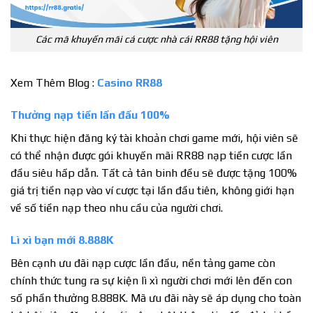
Các mã khuyến mãi cá cược nhà cái RR88 tặng hội viên
Xem Thêm Blog :
Casino RR88
Thưởng nạp tiền lần đầu 100%
Khi thực hiện đăng ký tài khoản chơi game mới, hội viên sẽ
có thể nhận được gói khuyến mãi RR88 nạp tiền cược lần
đầu siêu hấp dẫn. Tất cả tân binh đều sẽ được tặng 100%
giá trị tiền nạp vào ví cược tại lần đầu tiên, không giới hạn
về số tiền nạp theo nhu cầu của người chơi.
Lì xì bạn mới 8.888K
Bên cạnh ưu đãi nạp cược lần đầu, nền tảng game còn
chính thức tung ra sự kiện lì xì người chơi mới lên đến con
số phần thưởng 8.888K. Mã ưu đãi này sẽ áp dụng cho toàn