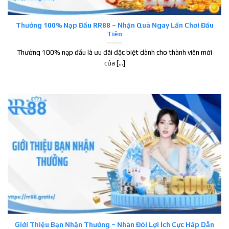
Thưởng 100% Nạp Đầu RR88 – Nhận Quà Ngay Lần Chơi Đầu
Tiên
Thưởng 100% nạp đầu là ưu đãi đặc biệt dành cho thành viên mới
của [...]
Giới Thiệu Bạn Nhận Thưởng – Nhân Đôi Lợi Ích Cực Hấp Dẫn