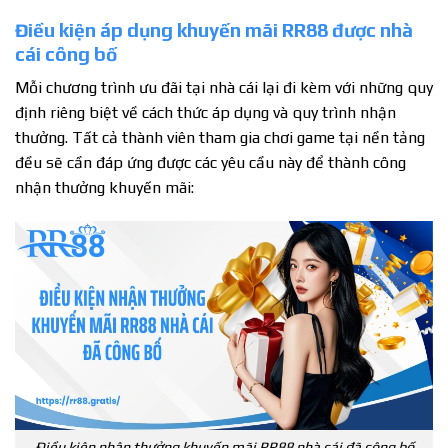
Điều kiện áp dụng khuyến mãi RR88 được nhà
cái công bố
Mỗi chương trình ưu đãi tại nhà cái lại đi kèm với những quy
định riêng biệt về cách thức áp dụng và quy trình nhận
thưởng. Tất cả thành viên tham gia chơi game tại nền tảng
đều sẽ cần đáp ứng được các yêu cầu này để thành công
nhận thưởng khuyến mãi:
Điều kiện nhận thưởng khuyến mãi RR88 nhà cái đã công bố