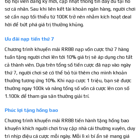
bộ hội viên đăng ký mới, cập nhật thông tin đầy đủ tại hồ
sơ cá nhân. Sau khi liên kết tài khoản ngân hàng, người chơi
sẽ cần nạp tối thiểu từ 100K trở nên nhằm kích hoạt deal
hời để bứt phá giá trị thưởng khủng.
Ưu đãi nạp tiền thứ 7
Chương trình khuyến mãi RR88 nạp vốn cược thứ 7 hàng
tuần tặng người chơi lên tới 10% giá trị sẽ áp dụng cho tất
cả thành viên. Dựa trên tổng số tiền cược đã nạp vào ngày
thứ 7, người chơi sẽ có thể bỏ túi thêm cho mình khoản
thưởng tương ứng 10%. Khi nạp cược 1 triệu, bạn sẽ được
thưởng ngay 100k và nâng tổng số vốn cá cược lên con số
1.100k để tham gia săn thưởng giải trí.
Phúc lợi tặng hồng bao
Chương trình khuyến mãi RR88 tiến hành tặng hồng bao
khuyến khích người chơi truy cập nhà cái thường xuyên, duy
trì nhịp điệu cá cược mỗi ngày. Mỗi lì xì bí ẩn sẽ mang giá