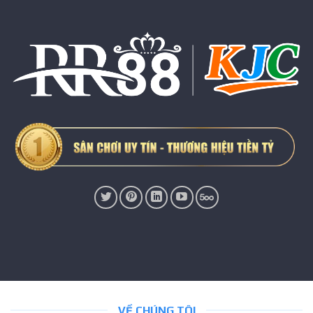
VỀ CHÚNG TÔI