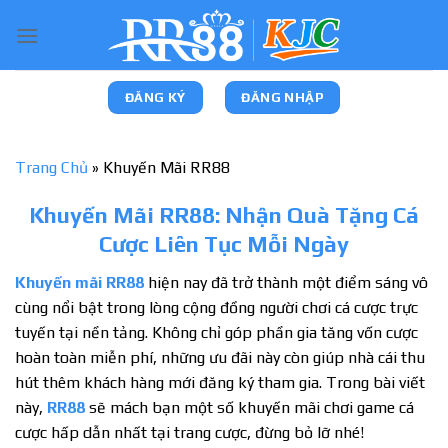
Skip
to
content
ĐĂNG KÝ
ĐĂNG NHẬP
Trang Chủ
»
Khuyến Mãi RR88
Khuyến Mãi RR88: Nhận Quà Tặng Cá
Cược Liên Tục Mỗi Ngày
Khuyến mãi RR88
hiện nay đã trở thành một điểm sáng vô
cùng nổi bật trong lòng cộng đồng người chơi cá cược trực
tuyến tại nền tảng. Không chỉ góp phần gia tăng vốn cược
hoàn toàn miễn phí, những ưu đãi này còn giúp nhà cái thu
hút thêm khách hàng mới đăng ký tham gia. Trong bài viết
này,
RR88
sẽ mách bạn một số khuyến mãi chơi game cá
cược hấp dẫn nhất tại trang cược, đừng bỏ lỡ nhé!