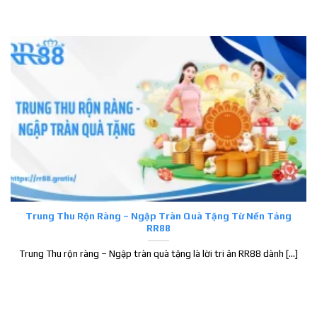
Trung Thu Rộn Ràng – Ngập Tràn Quà Tặng Từ Nền Tảng
RR88
Trung Thu rộn ràng – Ngập tràn quà tặng là lời tri ân RR88 dành [...]