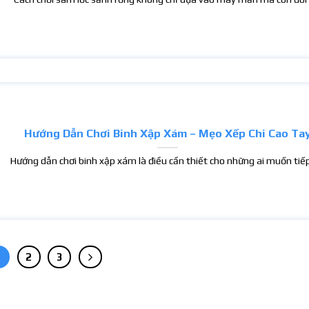
Hướng Dẫn Chơi Binh Xập Xám – Mẹo Xếp Chi Cao Ta
Hướng dẫn chơi binh xập xám là điều cần thiết cho những ai muốn tiếp [
1
2
3