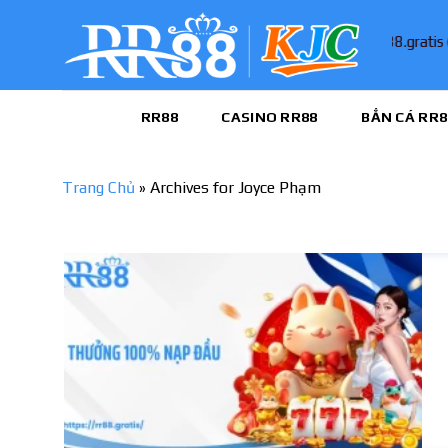
Skip
to
tổng chính thức của RR88 là: rr88.com (Mobile), rr88.gratis (PC)
Hot
content
RR88
CASINO RR88
BẮN CÁ RR8
Trang Chủ
»
Archives for Joyce Phạm