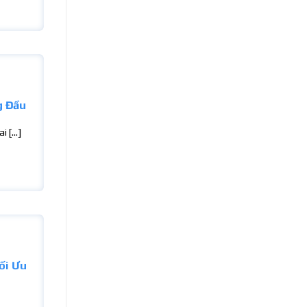
g Đầu
[...]
ối Ưu