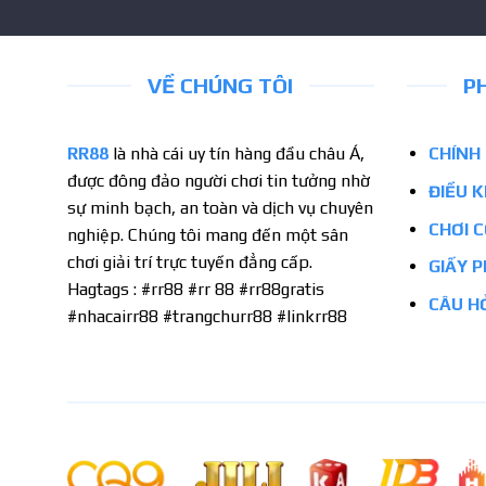
VỀ CHÚNG TÔI
P
RR88
là nhà cái uy tín hàng đầu châu Á,
CHÍNH
được đông đảo người chơi tin tưởng nhờ
ĐIỀU 
sự minh bạch, an toàn và dịch vụ chuyên
CHƠI 
nghiệp. Chúng tôi mang đến một sân
chơi giải trí trực tuyến đẳng cấp.
GIẤY 
Hagtags : #rr88 #rr 88 #rr88gratis
CÂU H
#nhacairr88 #trangchurr88 #linkrr88