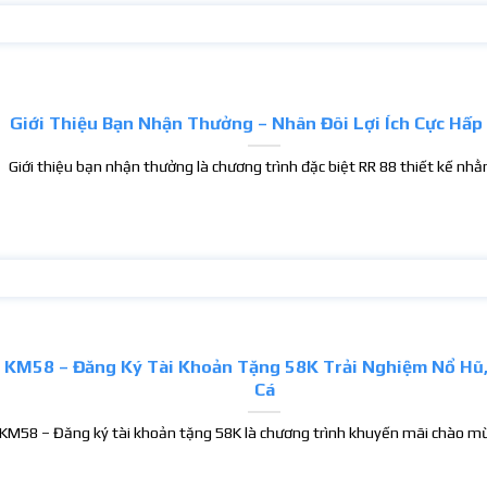
Giới Thiệu Bạn Nhận Thưởng – Nhân Đôi Lợi Ích Cực Hấp
Giới thiệu bạn nhận thưởng là chương trình đặc biệt RR 88 thiết kế nhằm 
KM58 – Đăng Ký Tài Khoản Tặng 58K Trải Nghiệm Nổ Hũ,
Cá
KM58 – Đăng ký tài khoản tặng 58K là chương trình khuyến mãi chào mừn