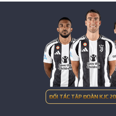
ĐỐI TÁC TẬP ĐOÀN KJC 2