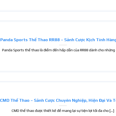
Panda Sports Thể Thao RR88 – Sảnh Cược Kịch Tính Hàn
Panda Sports thể thao là điểm đến hấp dẫn của RR88 dành cho những ai 
CMD Thể Thao – Sảnh Cược Chuyên Nghiệp, Hiện Đại Và T
CMD thể thao được thiết kế để mang lại sự tiện lợi tối đa cho [...]