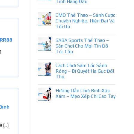
Tính Hàng Đầu
CMD Thể Thao – Sảnh Cược
Chuyên Nghiệp, Hiện Đại Và
Tối Ưu
 RR88
SABA Sports Thể Thao –
Sân Chơi Cho Mọi Tín Đồ
Túc Cầu
]
Cách Chơi Sâm Lốc Sảnh
Rồng – Bí Quyết Hạ Gục Đối
Thủ
Hướng Dẫn Chơi Binh Xập
Xám – Mẹo Xếp Chi Cao Tay
Đỉnh
[...]