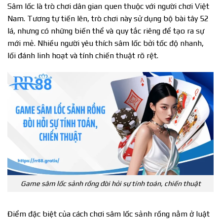
Sâm lốc là trò chơi dân gian quen thuộc với người chơi Việt
Nam. Tương tự tiến lên, trò chơi này sử dụng bộ bài tây 52
lá, nhưng có những biến thể và quy tắc riêng để tạo ra sự
mới mẻ. Nhiều người yêu thích sâm lốc bởi tốc độ nhanh,
lối đánh linh hoạt và tính chiến thuật rõ rệt.
Game sâm lốc sảnh rồng đòi hỏi sự tính toán, chiến thuật
Điểm đặc biệt của cách chơi sâm lốc sảnh rồng nằm ở luật