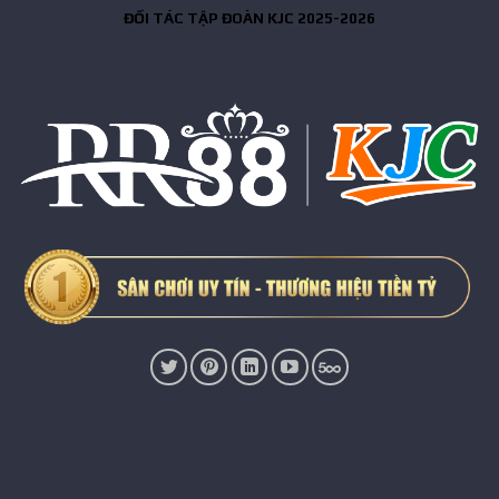
ĐỐI TÁC TẬP ĐOÀN KJC 2025-2026