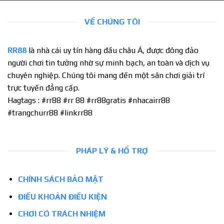
VỀ CHÚNG TÔI
RR88
là nhà cái uy tín hàng đầu châu Á, được đông đảo
người chơi tin tưởng nhờ sự minh bạch, an toàn và dịch vụ
chuyên nghiệp. Chúng tôi mang đến một sân chơi giải trí
trực tuyến đẳng cấp.
Hagtags : #rr88 #rr 88 #rr88gratis #nhacairr88
#trangchurr88 #linkrr88
PHÁP LÝ & HỔ TRỢ
CHÍNH SÁCH BẢO MẬT
ĐIỀU KHOẢN ĐIỀU KIỆN
CHƠI CÓ TRÁCH NHIỆM