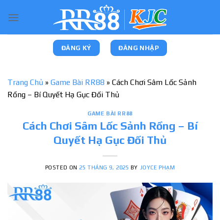
Skip
to
content
ĐĂNG KÝ
ĐĂNG NHẬP
Trang Chủ
»
Game Bài RR88
»
Cách Chơi Sâm Lốc Sảnh
Rồng – Bí Quyết Hạ Gục Đối Thủ
GAME BÀI RR88
Cách Chơi Sâm Lốc Sảnh Rồng – Bí
Quyết Hạ Gục Đối Thủ
POSTED ON
25 THÁNG 9, 2025
BY
JOYCE PHẠM