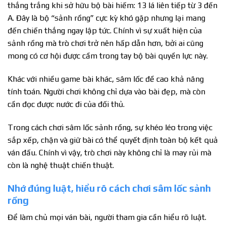
thắng trắng khi sở hữu bộ bài hiếm: 13 lá liên tiếp từ 3 đến
A. Đây là bộ “sảnh rồng” cực kỳ khó gặp nhưng lại mang
đến chiến thắng ngay lập tức. Chính vì sự xuất hiện của
sảnh rồng mà trò chơi trở nên hấp dẫn hơn, bởi ai cũng
mong có cơ hội được cầm trong tay bộ bài quyền lực này.
Khác với nhiều game bài khác, sâm lốc đề cao khả năng
tính toán. Người chơi không chỉ dựa vào bài đẹp, mà còn
cần đọc được nước đi của đối thủ.
Trong cách chơi sâm lốc sảnh rồng, sự khéo léo trong việc
sắp xếp, chặn và giữ bài có thể quyết định toàn bộ kết quả
ván đấu. Chính vì vậy, trò chơi này không chỉ là may rủi mà
còn là nghệ thuật chiến thuật.
Nhớ đúng luật, hiểu rõ cách chơi sâm lốc sảnh
rồng
Để làm chủ mọi ván bài, người tham gia cần hiểu rõ luật.