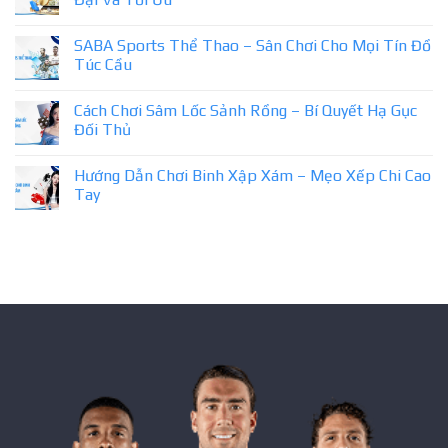
SABA Sports Thể Thao – Sân Chơi Cho Mọi Tín Đồ
Túc Cầu
Cách Chơi Sâm Lốc Sảnh Rồng – Bí Quyết Hạ Gục
Đối Thủ
Hướng Dẫn Chơi Binh Xập Xám – Mẹo Xếp Chi Cao
Tay