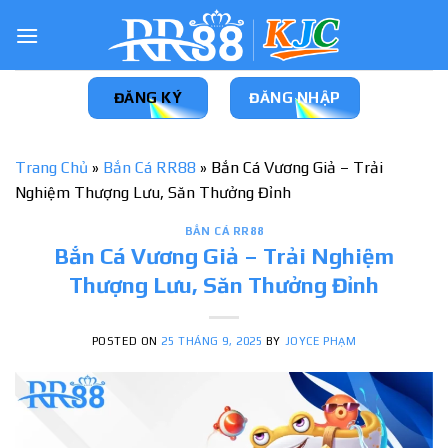
Skip
to
content
ĐĂNG KÝ
ĐĂNG NHẬP
Trang Chủ
»
Bắn Cá RR88
»
Bắn Cá Vương Giả – Trải
Nghiệm Thượng Lưu, Săn Thưởng Đỉnh
BẮN CÁ RR88
Bắn Cá Vương Giả – Trải Nghiệm
Thượng Lưu, Săn Thưởng Đỉnh
POSTED ON
25 THÁNG 9, 2025
BY
JOYCE PHẠM