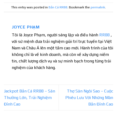
This entry was posted in
Bắn Cá RR88
. Bookmark the
permalink
.
JOYCE PHẠM
Tôi là Joyce Phạm, người sáng lập và điều hành
RR88
,
với sứ mệnh đưa trải nghiệm giải trí trực tuyến tại Việt
Nam và Châu Á lên một tầm cao mới. Hành trình của tôi
không chỉ là về kinh doanh, mà còn về xây dựng niềm
tin, chất lượng dịch vụ và sự minh bạch trong từng trải
nghiệm của khách hàng.
Jackpot Bắn Cá RR88 – Săn
Thợ Săn Ngôi Sao – Cuộc
Thưởng Lớn, Trải Nghiệm
Phiêu Lưu Với Những Màn
Đỉnh Cao
Bắn Đỉnh Cao